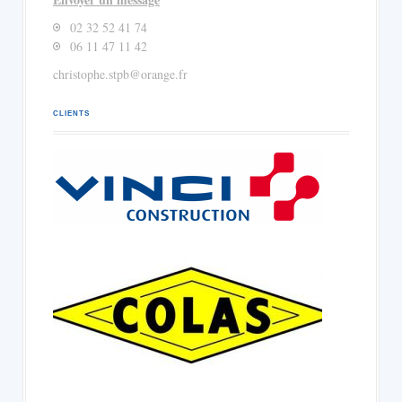
02 32 52 41 74
06 11 47 11 42
christophe.stpb@orange.fr
CLIENTS