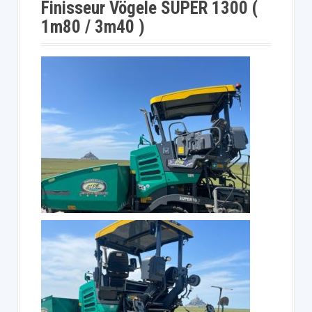
p
Finisseur Vögele SUPER 1300 (
a
1m80 / 3m40 )
l