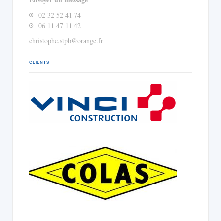
02 32 52 41 74
06 11 47 11 42
christophe.stpb@orange.fr
CLIENTS